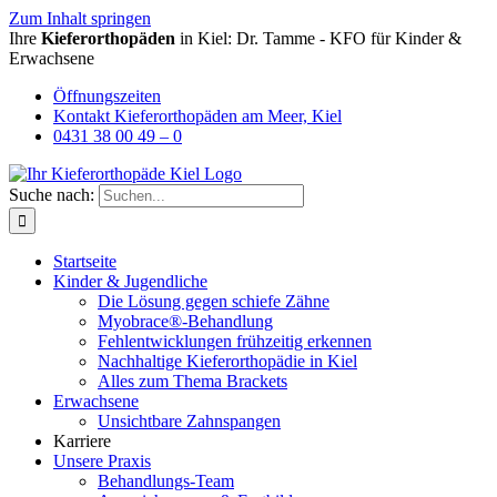
Zum Inhalt springen
Ihre
Kieferorthopäden
in Kiel: Dr. Tamme - KFO für Kinder &
Erwachsene
Öffnungszeiten
Kontakt Kieferorthopäden am Meer, Kiel
0431 38 00 49 – 0
Suche nach:
Startseite
Kinder & Jugendliche
Die Lösung gegen schiefe Zähne
Myobrace®-Behandlung
Fehlentwicklungen frühzeitig erkennen
Nachhaltige Kieferorthopädie in Kiel
Alles zum Thema Brackets
Erwachsene
Unsichtbare Zahnspangen
Karriere
Unsere Praxis
Behandlungs-Team