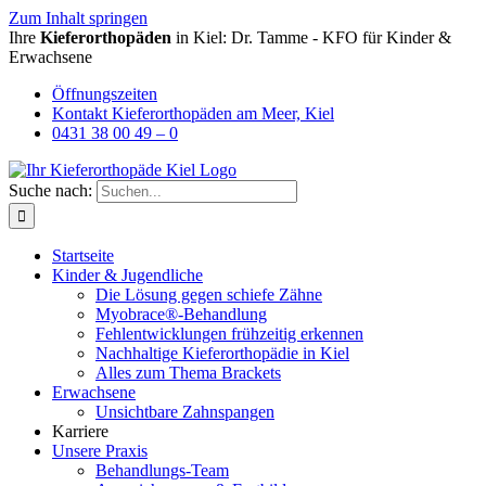
Zum Inhalt springen
Ihre
Kieferorthopäden
in Kiel: Dr. Tamme - KFO für Kinder &
Erwachsene
Öffnungszeiten
Kontakt Kieferorthopäden am Meer, Kiel
0431 38 00 49 – 0
Suche nach:
Startseite
Kinder & Jugendliche
Die Lösung gegen schiefe Zähne
Myobrace®-Behandlung
Fehlentwicklungen frühzeitig erkennen
Nachhaltige Kieferorthopädie in Kiel
Alles zum Thema Brackets
Erwachsene
Unsichtbare Zahnspangen
Karriere
Unsere Praxis
Behandlungs-Team