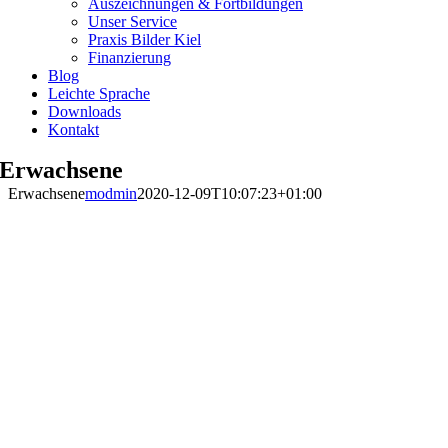
Auszeichnungen & Fortbildungen
Unser Service
Praxis Bilder Kiel
Finanzierung
Blog
Leichte Sprache
Downloads
Kontakt
Erwachsene
Erwachsene
modmin
2020-12-09T10:07:23+01:00